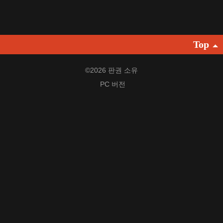
Pусский
français
Top
Italiano
Deutsch
©
2026 판권 소유
PC 버전