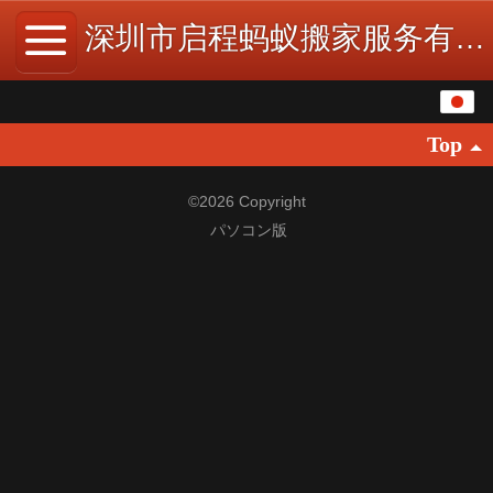
深圳市启程蚂蚁搬家服务有限公司
日本語
Top
中文
English
©
2026 Copyright
パソコン版
繁体
한국어
Español
ພາສາລາວ
ภาษาไทย